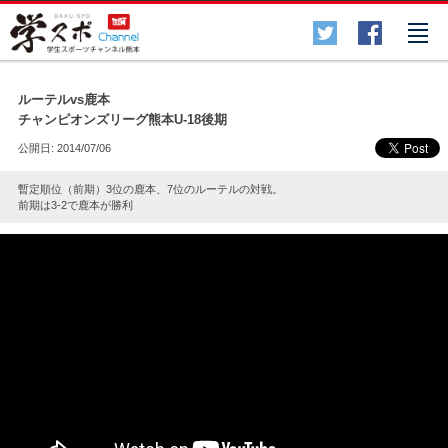
各種スポーツ
▲
ルーテルvs鹿本
チャンピオンズリーグ熊本U-18後期
公開日: 2014/07/06
暫定順位（前期）3位の鹿本、7位のルーテルの対戦。
前期は3-2で鹿本が勝利