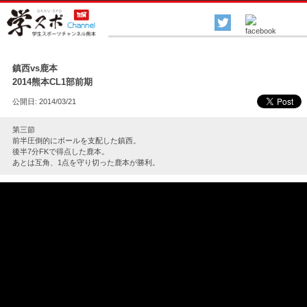
各種スポーツ
▲
鎮西vs鹿本
2014熊本CL1部前期
公開日: 2014/03/21
第三節
前半圧倒的にボールを支配した鎮西。
後半7分FKで得点した鹿本。
あとは互角、1点を守り切った鹿本が勝利。