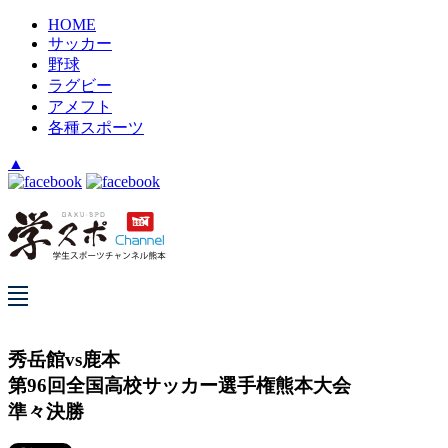
HOME
サッカー
野球
ラグビー
アメフト
各種スポーツ
▲
秀岳館vs鹿本
第96回全国高校サッカー選手権熊本大会
準々決勝