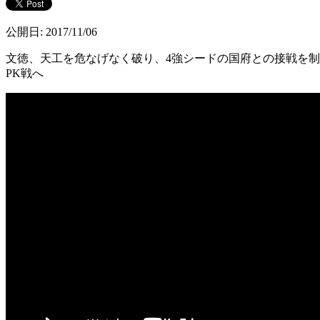
公開日: 2017/11/06
文徳、天工を危なげなく破り、4強シードの国府との接戦を制し
PK戦へ