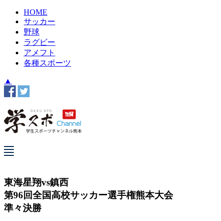
HOME
サッカー
野球
ラグビー
アメフト
各種スポーツ
▲
東海星翔vs鎮西
第96回全国高校サッカー選手権熊本大会
準々決勝