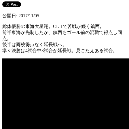
公開日: 2017/11/05
総体優勝の東海大星翔。CL-1で苦戦が続く鎮西。
前半東海が先制したが、鎮西もゴール前の混戦で得点し同
点。
後半は両校得点なく延長戦へ。
準々決勝は4試合中3試合が延長戦。見ごたえある試合。