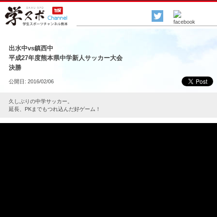
各種スポーツ
▲
出水中vs鎮西中
平成27年度熊本県中学新人サッカー大会
決勝
公開日: 2016/02/06
久しぶりの中学サッカー。
延長、PKまでもつれ込んだ好ゲーム！