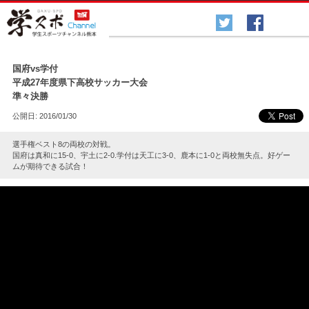
各種スポーツ
▲
国府vs学付
平成27年度県下高校サッカー大会
準々決勝
公開日: 2016/01/30
選手権ベスト8の両校の対戦。
国府は真和に15-0、宇土に2-0.学付は天工に3-0、鹿本に1-0と両校無失点­。好ゲー
ムが期待できる試合！