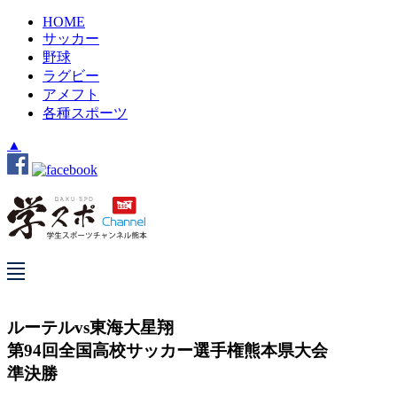
HOME
サッカー
野球
ラグビー
アメフト
各種スポーツ
▲
ルーテルvs東海大星翔
第94回全国高校サッカー選手権熊本県大会
準決勝