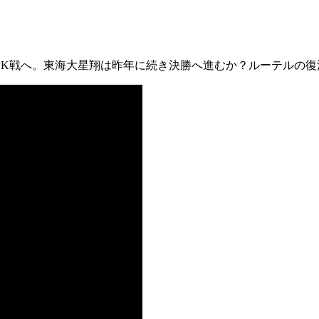
PK戦へ。東海大星翔は昨­年に続き決勝へ進むか？ルーテルの復