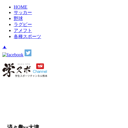
HOME
サッカー
野球
ラグビー
アメフト
各種スポーツ
▲
済々黌vs大津