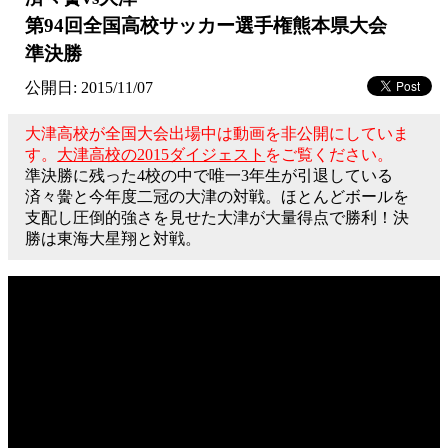
第94回全国高校サッカー選手権熊本県大会
準決勝
公開日: 2015/11/07
大津高校が全国大会出場中は動画を非公開にしていま
す。
大津高校の2015ダイジェスト
をご覧ください。
準決勝に残った4校の中で唯一3年生が引退している
済々黌と今年度二冠の大津の対戦。­ほとんどボールを
支配し圧倒的強さを見せた大津が大量得点で勝利！決
勝は東海大星翔と­対戦。