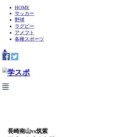
HOME
サッカー
野球
ラグビー
アメフト
各種スポーツ
▲
長崎南山vs筑紫