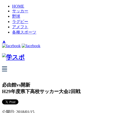
HOME
サッカー
野球
ラグビー
アメフト
各種スポーツ
▲
必由館vs開新
H29年度県下高校サッカー大会2回戦
公開日: 2018/01/15