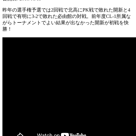
昨年の選手権予選では2回戦で北高にPK戦で敗れた開新と4
回戦で有明に3-2で敗れた必由館の対戦。前年度CL-1所属な
がらトーナメントでよい結果が出なかった開新が初戦を快
勝！