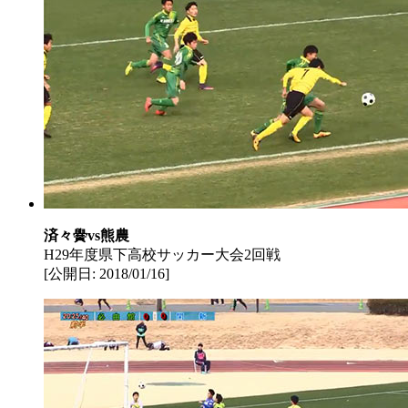
済々黌vs熊農
H29年度県下高校サッカー大会2回戦
[公開日: 2018/01/16]