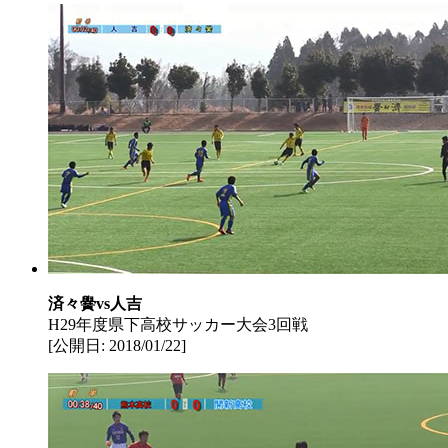
済々黌vs人吉
H29年度県下高校サッカー大会3回戦
[公開日: 2018/01/22]