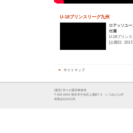
U-18プリンスリーグ九州
ロアッソユー
付属
U-18プリン
[公開日: 2017/
サイトマップ
[運営] 学スポ運営事務局
〒860-0845 熊本市中央区上通町7-2 いづみビル3F
有限会社GSC内