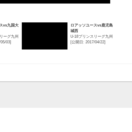
スvs九国大
ロアッソユースvs鹿児島
城西
スリーグ九州
U-18プリンスリーグ九州
05/03]
[公開日: 2017/04/22]