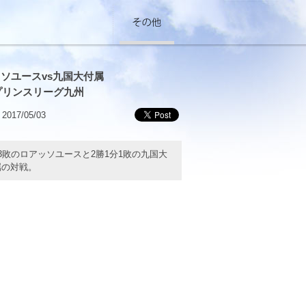
ソユースvs九国大付属
8プリンスリーグ九州
2017/05/03
3敗のロアッソユースと2勝1分1敗の九国大
属の対戦。