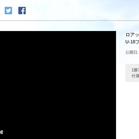
ロアッ
U-1
公開日: 
1勝
付