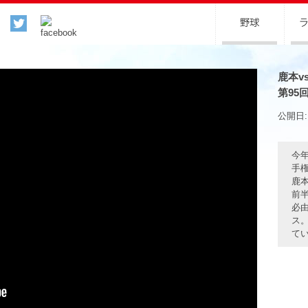
鹿本v
第95
公開日: 
今
手
鹿本
前半
必
ス
て