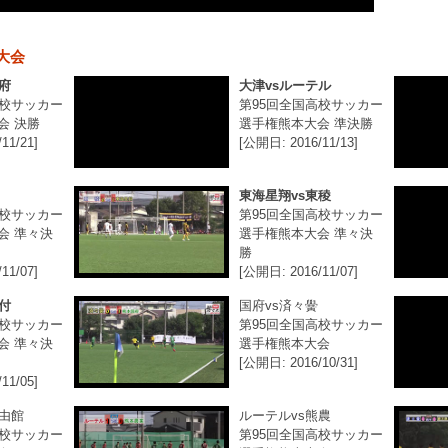
大会
府
大津vsルーテル
高校サッカー
第95回全国高校サッカー
会 決勝
選手権熊本大会 準決勝
11/21]
[公開日: 2016/11/13]
東海星翔vs東稜
高校サッカー
第95回全国高校サッカー
会 準々決
選手権熊本大会 準々決
勝
11/07]
[公開日: 2016/11/07]
付
国府vs済々黌
高校サッカー
第95回全国高校サッカー
会 準々決
選手権熊本大会
[公開日: 2016/10/31]
11/05]
必由館
ルーテルvs熊農
高校サッカー
第95回全国高校サッカー