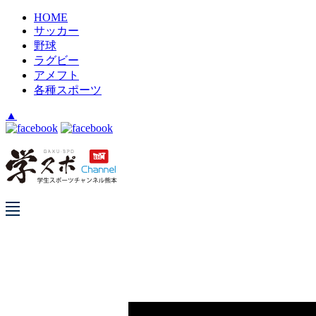
HOME
サッカー
野球
ラグビー
アメフト
各種スポーツ
▲