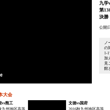
九学
第1
決勝
公開日: 
ノ
の
1
加
見
館
本大会
vs熊工
文徳vs国府
6秋九州地区高等
2016秋九州地区高等