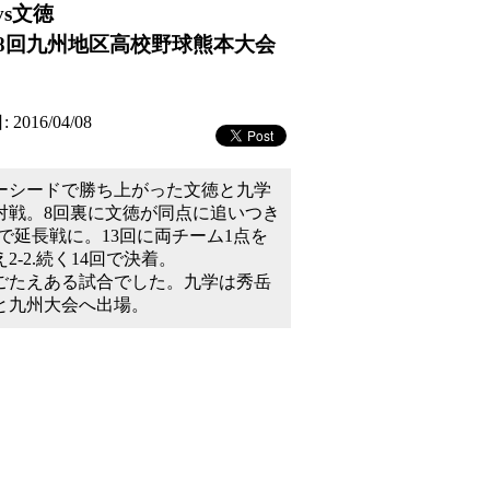
vs文徳
38回九州地区高校野球熊本大会
2016/04/08
ーシードで勝ち上がった文徳と九学
対戦。8回裏に文徳が同点に追いつき
-1で延­長戦に。13回に両チーム1点を
え2-2.続く14回で決着。
ごたえある試合でした。九学は秀岳
と九州大会へ出場。