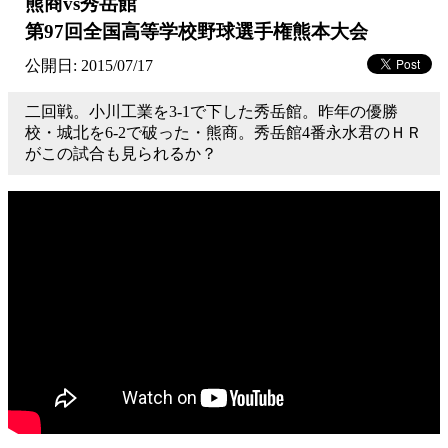
熊商vs秀岳館
第97回全国高等学校野球選手権熊本大会
公開日: 2015/07/17
二回戦。小川工業を3-1で下した秀岳館。昨年の優勝
校・城北を6-2で破った・熊商­。秀岳館4番永水君のＨＲ
がこの試合も見られるか？