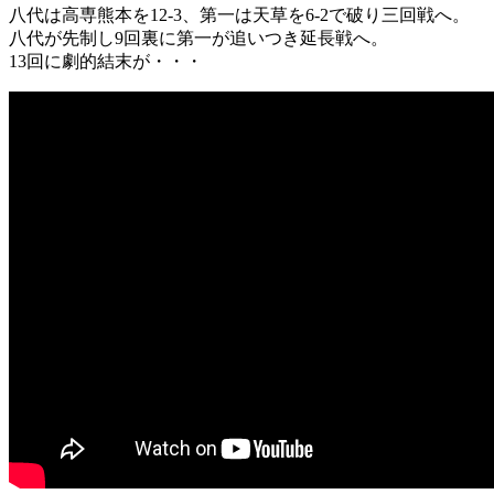
八代は高専熊本を12-3、第一は天草を6-2で破り三回戦へ。
八代が先制し9回裏に第一が追いつき延長戦へ。
13回に劇的結末が・・・