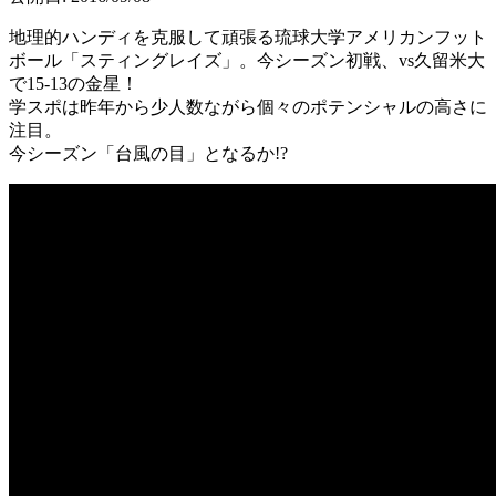
地理的ハンディを克服して頑張る琉球大学アメリカンフット
ボール「スティングレイズ」。今シーズン初戦、vs久留米大
で15-13の金星！
学スポは昨年から少人数ながら個々のポテンシャルの高さに
注目。
今シーズン「台風の目」となるか!?