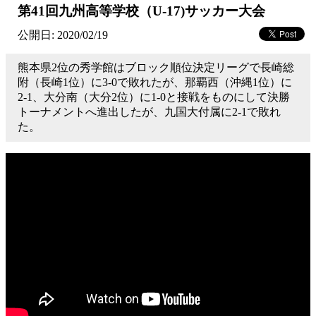
第41回九州高等学校（U-17)サッカー大会
公開日: 2020/02/19
熊本県2位の秀学館はブロック順位決定リーグで長崎総
附（長崎1位）に3-0で敗れたが、那覇西（沖縄1位）に
2-1、大分南（大分2位）に1-0と接戦をものにして決勝
トーナメントへ進出したが、九国大付属に2-1で敗れ
た。