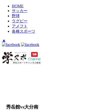
HOME
サッカー
野球
ラグビー
アメフト
各種スポーツ
▲
秀岳館vs大分南