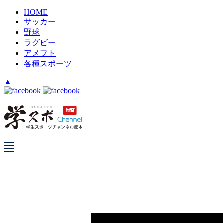
HOME
サッカー
野球
ラグビー
アメフト
各種スポーツ
▲