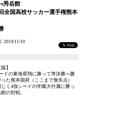
vs秀岳館
8回全国高校サッカー選手権熊本
勝
2019/11/10
正版】
シードの東海星翔に勝って準決勝へ勝
がった熊本国府（ここまで無失点）
同じく4強シードの学園大付属に勝っ
岳館の対戦。