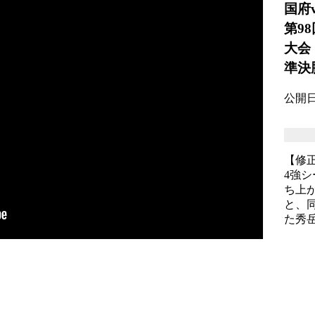
国府
第9
大会
準決
公開日: 
【修
4強
ち上
と、
た秀