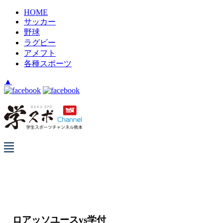
HOME
サッカー
野球
ラグビー
アメフト
各種スポーツ
▲
ロアッソユースvs学付