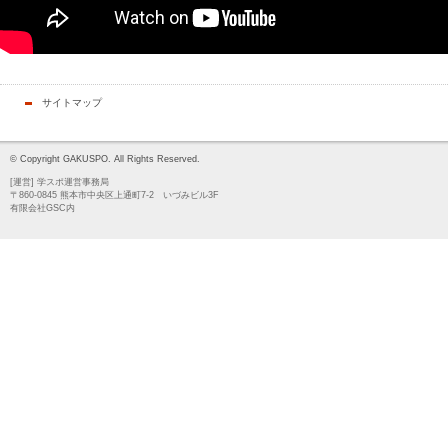
サイトマップ
© Copyright GAKUSPO. All Rights Reserved.
[運営] 学スポ運営事務局
〒860-0845 熊本市中央区上通町7-2 いづみビル3F
有限会社GSC内