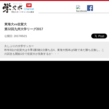
各種スポーツ
▲
東海大vs佐賀大
第32回九州大学リーグ2017
公開日: 2017/05/21
久しぶりの大学サッカー
昨年6位の佐賀大は今季1勝3敗1分勝ち点4。東海大熊本は5敗で未だ勝ち点無し。こ
の試合も開始1分で佐賀大が先制するが・・・