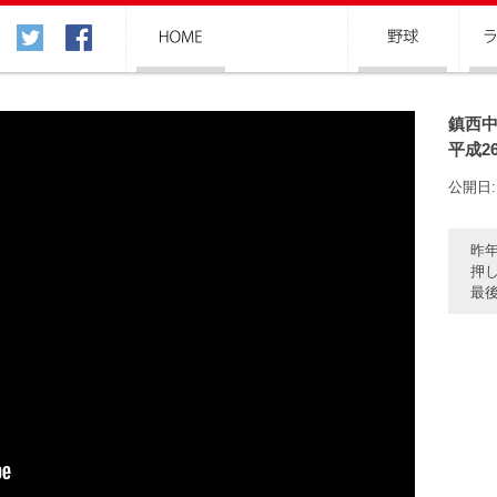
鎮西中
平成2
公開日: 
昨
押
最