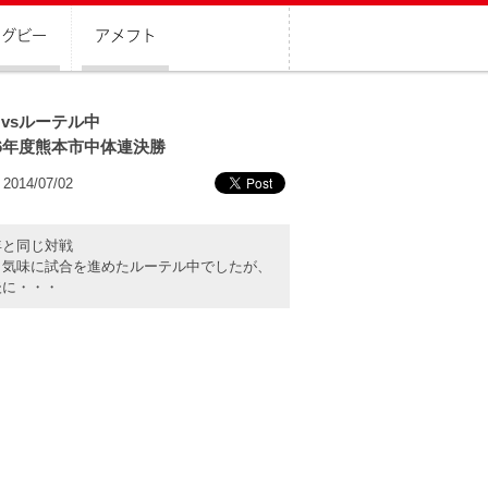
vsルーテル中
6年度熊本市中体連決勝
2014/07/02
年と同じ対戦
し気味に試合を進めたルーテル中でしたが、
後に・・・