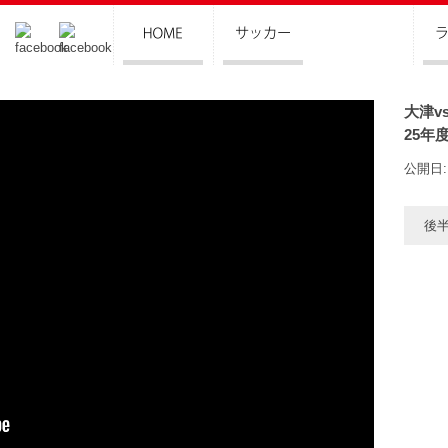
大津v
25年
公開日: 
後