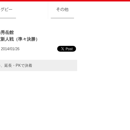
s秀岳館
度新人戦（準々決勝）
2014/01/26
半、延長・
PK
で決着