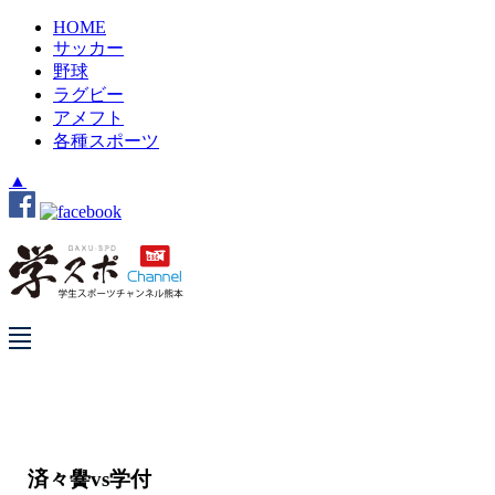
HOME
サッカー
野球
ラグビー
アメフト
各種スポーツ
▲
済々黌vs学付